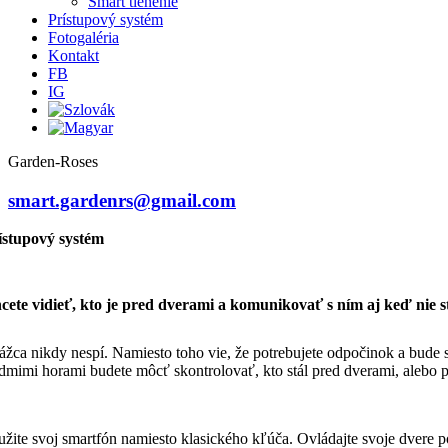
Smart tienenie
Prístupový systém
Fotogaléria
Kontakt
FB
IG
Garden-Roses
smart.gardenrs@gmail.com
ístupový systém
cete vidieť, kto je pred dverami a komunikovať s ním aj keď nie 
rážca nikdy nespí. Namiesto toho vie, že potrebujete odpočinok a bude s
edmimi horami budete môcť skontrolovať, kto stál pred dverami, alebo 
užite svoj smartfón namiesto klasického kľúča. Ovládajte svoje dvere pom