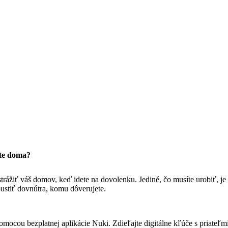
ste doma?
trážiť váš domov, keď idete na dovolenku. Jediné, čo musíte urobiť, je
pustiť dovnútra, komu dôverujete.
ocou bezplatnej aplikácie Nuki. Zdieľajte digitálne kľúče s priateľmi a