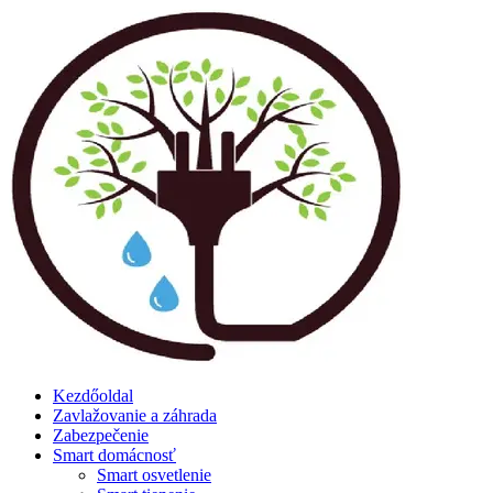
Skip
to
content
Kezdőoldal
Zavlažovanie a záhrada
Zabezpečenie
Smart domácnosť
Smart osvetlenie